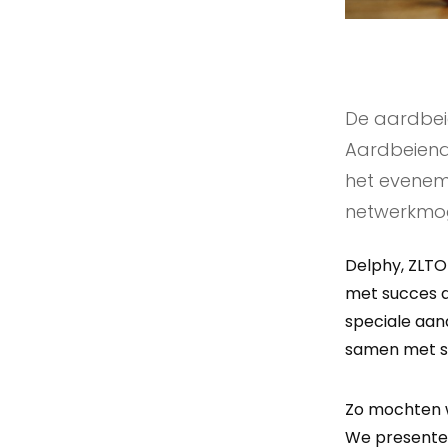
De aardbeie
Aardbeiend
het evenem
netwerkmog
Delphy, ZLTO
met succes d
speciale aan
samen met s
Zo mochten w
We presente