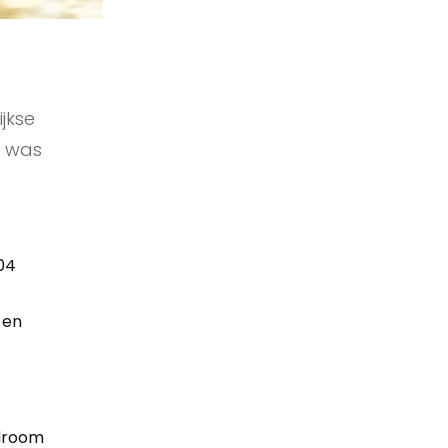
jkse
s was
04
 en
sdroom