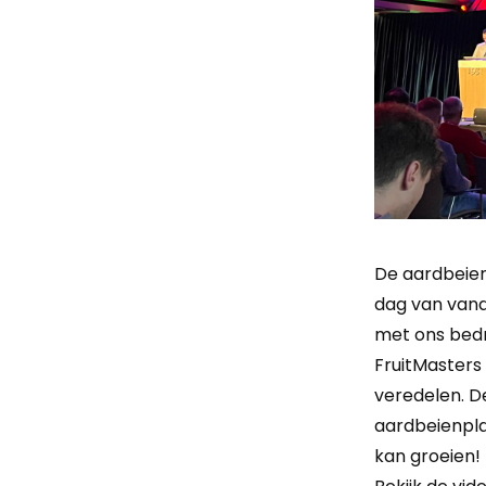
De aardbeien
dag van vand
met ons bedr
FruitMasters
veredelen. D
aardbeienpla
kan groeien! 