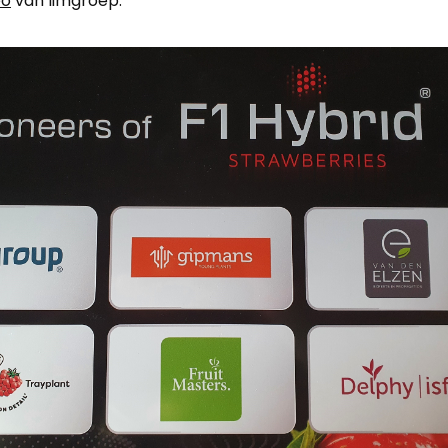
eo
van limgroep.