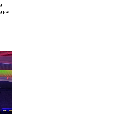
g
g per