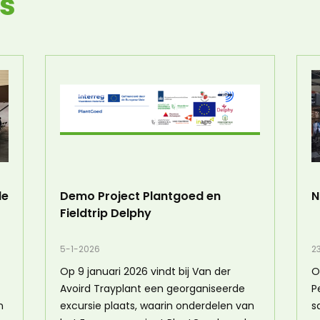
s
de
Demo Project Plantgoed en
N
Fieldtrip Delphy
5-1-2026
2
Op 9 januari 2026 vindt bij Van der
O
Avoird Trayplant een georganiseerde
P
n
excursie plaats, waarin onderdelen van
s