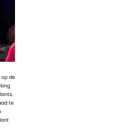
t op de
rking
lants,
aad te
n
lant