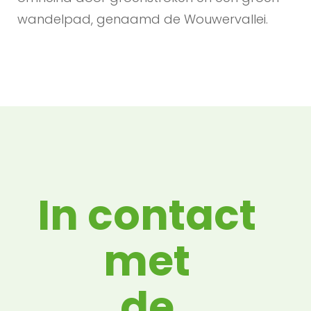
wandelpad, genaamd de Wouwervallei.
In contact
met
de