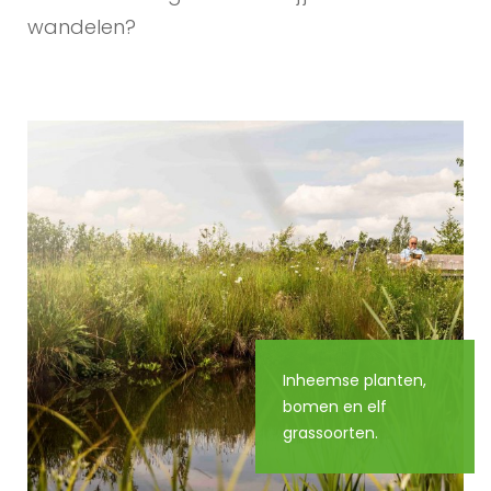
wandelen?
Inheemse planten,
bomen en elf
grassoorten.