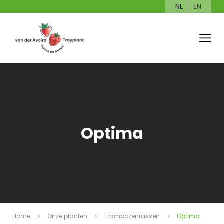
NL
EN
Optima
Home
Onze planten
Frambozenrassen
Optima