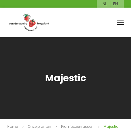
NL
EN
Majestic
Home
Onze planten
Frambozenrassen
Majestic