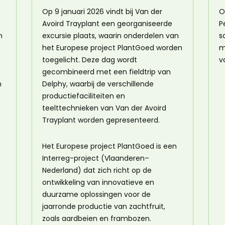
Op 9 januari 2026 vindt bij Van der
O
Avoird Trayplant een georganiseerde
P
n
excursie plaats, waarin onderdelen van
s
het Europese project PlantGoed worden
m
toegelicht. Deze dag wordt
v
gecombineerd met een fieldtrip van
n
Delphy, waarbij de verschillende
productiefaciliteiten en
teelttechnieken van Van der Avoird
Trayplant worden gepresenteerd.
Het Europese project PlantGoed is een
Interreg-project (Vlaanderen–
Nederland) dat zich richt op de
ontwikkeling van innovatieve en
duurzame oplossingen voor de
jaarronde productie van zachtfruit,
zoals aardbeien en frambozen.