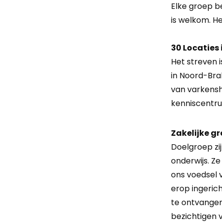
Elke groep b
is welkom. H
30 Locaties
Het streven 
in Noord-Bra
van varkensho
kenniscentru
Zakelijke g
Doelgroep zi
onderwijs. Ze
ons voedsel 
erop ingeric
te ontvangen
bezichtigen 