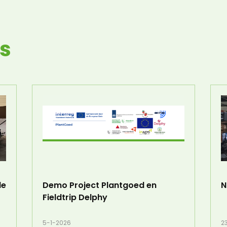
s
de
Demo Project Plantgoed en
N
Fieldtrip Delphy
5-1-2026
2