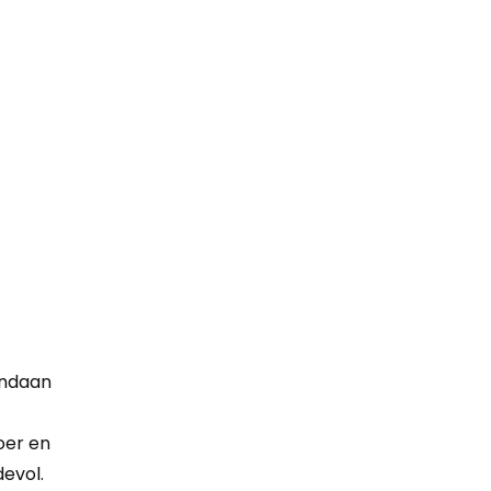
andaan
oer en
devol.