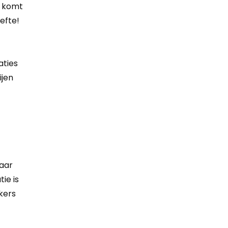
n komt
efte!
aties
ijen
waar
ie is
kers